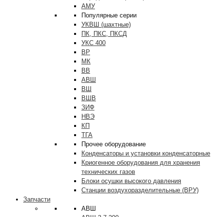
АМУ
Популярные серии
УКВШ (шахтные)
ПК, ПКС, ПКСД
УКС 400
ВР
МК
ВВ
АВШ
ВШ
ВШВ
ЗИФ
НВЭ
КП
ТГА
Прочее оборудование
Конденсаторы и установки конденсаторные
Криогенное оборудования для хранения
технических газов
Блоки осушки высокого давления
Станции воздухоразделительные (ВРУ)
Запчасти
АВШ