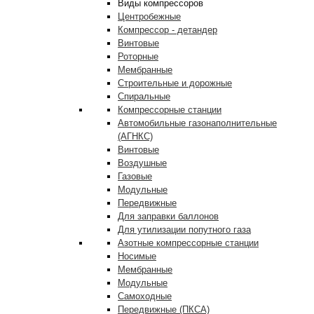
Виды компрессоров
Центробежные
Компрессор - детандер
Винтовые
Роторные
Мембранные
Строительные и дорожные
Спиральные
Компрессорные станции
Автомобильные газонаполнительные
(АГНКС)
Винтовые
Воздушные
Газовые
Модульные
Передвижные
Для заправки баллонов
Для утилизации попутного газа
Азотные компрессорные станции
Носимые
Мембранные
Модульные
Самоходные
Передвижные (ПКСА)