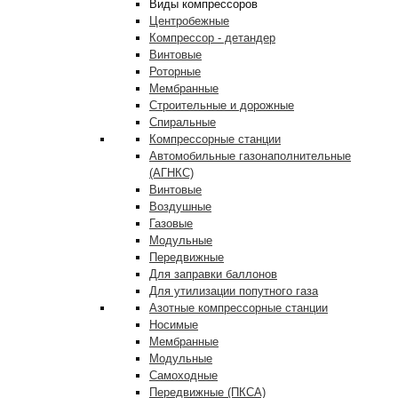
Виды компрессоров
Центробежные
Компрессор - детандер
Винтовые
Роторные
Мембранные
Строительные и дорожные
Спиральные
Компрессорные станции
Автомобильные газонаполнительные
(АГНКС)
Винтовые
Воздушные
Газовые
Модульные
Передвижные
Для заправки баллонов
Для утилизации попутного газа
Азотные компрессорные станции
Носимые
Мембранные
Модульные
Самоходные
Передвижные (ПКСА)