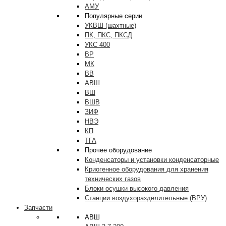
АМУ
Популярные серии
УКВШ (шахтные)
ПК, ПКС, ПКСД
УКС 400
ВР
МК
ВВ
АВШ
ВШ
ВШВ
ЗИФ
НВЭ
КП
ТГА
Прочее оборудование
Конденсаторы и установки конденсаторные
Криогенное оборудования для хранения
технических газов
Блоки осушки высокого давления
Станции воздухоразделительные (ВРУ)
Запчасти
АВШ