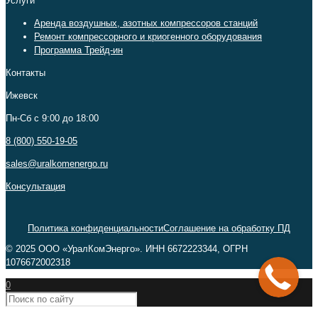
Услуги
Аренда воздушных, азотных компрессоров станций
Ремонт компрессорного и криогенного оборудования
Программа Трейд-ин
Контакты
Ижевск
Пн-Сб c 9:00 до 18:00
8 (800) 550-19-05
sales@uralkomenergo.ru
Консультация
Политика конфиденциальности
Соглашение на обработку ПД
© 2025 ООО «УралКомЭнерго». ИНН 6672223344, ОГРН
1076672002318
0