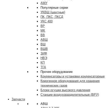
АМУ
Популярные серии
УКВШ (шахтные)
ПК, ПКС, ПКСД
УКС 400
ВР
МК
ВВ
АВШ
ВШ
ВШВ
ЗИФ
НВЭ
КП
ТГА
Прочее оборудование
Конденсаторы и установки конденсаторные
Криогенное оборудования для хранения
технических газов
Блоки осушки высокого давления
Станции воздухоразделительные (ВРУ)
Запчасти
АВШ