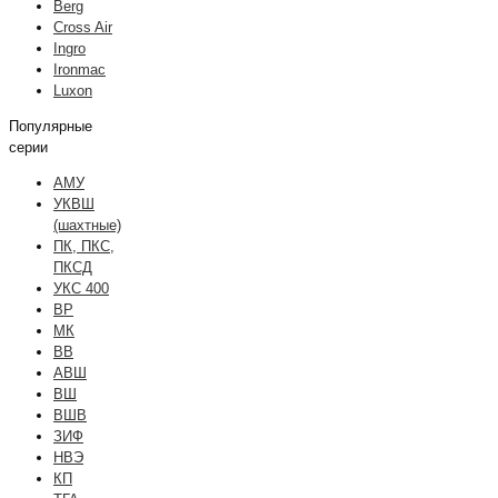
Berg
Cross Air
Ingro
Ironmac
Luxon
Популярные
серии
АМУ
УКВШ
(шахтные)
ПК, ПКС,
ПКСД
УКС 400
ВР
МК
ВВ
АВШ
ВШ
ВШВ
ЗИФ
НВЭ
КП