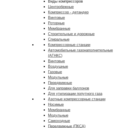
Виды компрессоров
Центробежные
Компрессор - детандер
Винтовые
Роторные
Мембранные
Строительные и дорожные
Спиральные
Компрессорные станции
Автомобильные газонаполнительные
(АГНКС)
Винтовые
Воздушные
Газовые
Модульные
Передвижные
Для заправки баллонов
Для утилизации попутного газа
Азотные компрессорные станции
Носимые
Мембранные
Модульные
Самоходные
Передвижные (ПКСА)