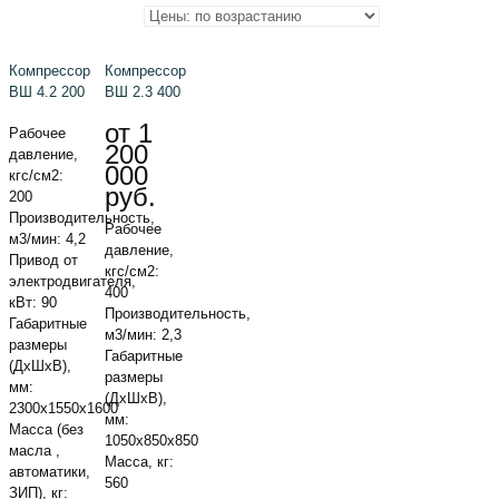
Компрессор
Компрессор
ВШ 4.2 200
ВШ 2.3 400
от 1
Рабочее
200
давление,
000
кгс/см2:
руб.
200
Производительность,
Рабочее
м3/мин: 4,2
давление,
Привод от
кгс/см2:
электродвигателя,
400
кВт: 90
Производительность,
Габаритные
м3/мин: 2,3
размеры
Габаритные
(ДxШxВ),
размеры
мм:
(ДxШxВ),
2300x1550x1600
мм:
Масса (без
1050x850x850
масла ,
Масса, кг:
автоматики,
560
ЗИП), кг: