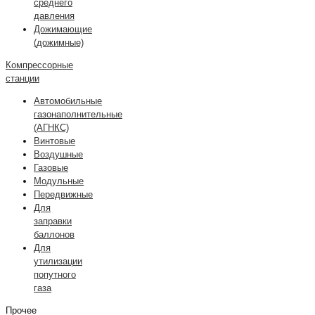
среднего
давления
Дожимающие
(дожимные)
Компрессорные
станции
Автомобильные
газонаполнительные
(АГНКС)
Винтовые
Воздушные
Газовые
Модульные
Передвижные
Для
заправки
баллонов
Для
утилизации
попутного
газа
Прочее