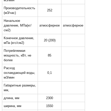
м3/мин
Производительность
252
(м3/час)
Начальное
давление, МПа(кг/
атмосферное
атмосферное
см2)
Конечное давление,
20 (200)
мПа (кгс/см2)
Потребляемая
мощность, кВт, не
85
более
Расход
охлаждающей воды,
0,1
м3/мин
Габаритные размеры,
мм,
длина, мм
2300
ширина, мм
1550