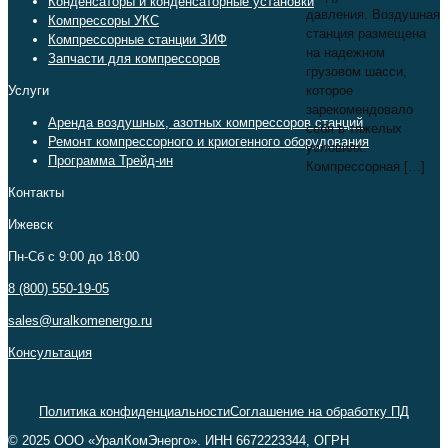
Конденсаторы и конденсаторные установки
давления. Воздушная
Компрессоры УКС
станция размещена
Компрессорные станции ЗИФ
на надежном
Запчасти для компрессоров
грузовом шасси,
которое
Услуги
зарекомендовало
Аренда воздушных, азотных компрессоров станций
себя в тяжелых
Ремонт компрессорного и криогенного оборудования
условиях.
Программа Трейд-ин
Компрессорная
[…]
Контакты
Ижевск
Пн-Сб c 9:00 до 18:00
8 (800) 550-19-05
sales@uralkomenergo.ru
Консультация
Политика конфиденциальности
Соглашение на обработку ПД
© 2025 ООО «УралКомЭнерго». ИНН 6672223344, ОГРН