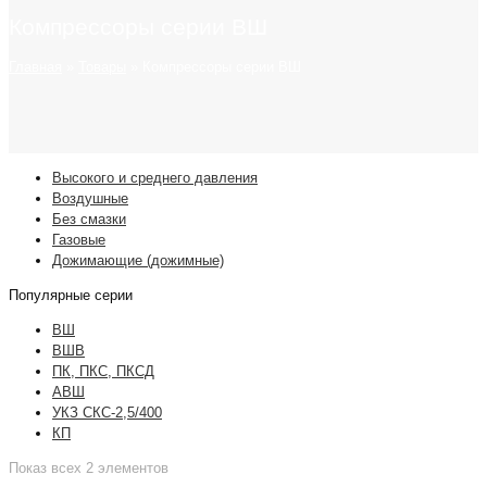
Компрессоры серии ВШ
Главная
»
Товары
»
Компрессоры серии ВШ
Высокого и среднего давления
Воздушные
Без смазки
Газовые
Дожимающие (дожимные)
Популярные серии
ВШ
ВШВ
ПК, ПКС, ПКСД
АВШ
УКЗ СКС-2,5/400
КП
Показ всех 2 элементов