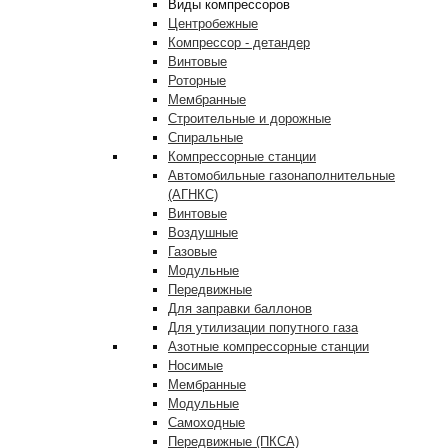
Виды компрессоров
Центробежные
Компрессор - детандер
Винтовые
Роторные
Мембранные
Строительные и дорожные
Спиральные
Компрессорные станции
Автомобильные газонаполнительные
(АГНКС)
Винтовые
Воздушные
Газовые
Модульные
Передвижные
Для заправки баллонов
Для утилизации попутного газа
Азотные компрессорные станции
Носимые
Мембранные
Модульные
Самоходные
Передвижные (ПКСА)