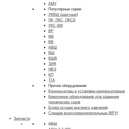
АМУ
Популярные серии
УКВШ (шахтные)
ПК, ПКС, ПКСД
УКС 400
ВР
МК
ВВ
АВШ
ВШ
ВШВ
ЗИФ
НВЭ
КП
ТГА
Прочее оборудование
Конденсаторы и установки конденсаторные
Криогенное оборудования для хранения
технических газов
Блоки осушки высокого давления
Станции воздухоразделительные (ВРУ)
Запчасти
АВШ