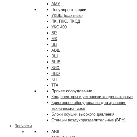
АМУ
Популярные серии
УКВШ (шахтные)
ПК, ПКС, ПКСД
УКС 400
ВР
МК
ВВ
АВШ
ВШ
ВШВ
ЗИФ
НВЭ
КП
ТГА
Прочее оборудование
Конденсаторы и установки конденсаторные
Криогенное оборудования для хранения
технических газов
Блоки осушки высокого давления
Станции воздухоразделительные (ВРУ)
Запчасти
АВШ