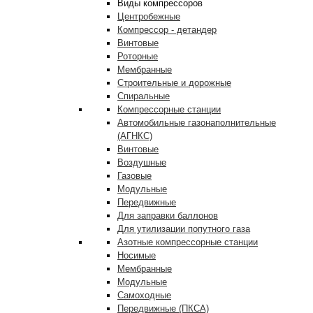
Виды компрессоров
Центробежные
Компрессор - детандер
Винтовые
Роторные
Мембранные
Строительные и дорожные
Спиральные
Компрессорные станции
Автомобильные газонаполнительные
(АГНКС)
Винтовые
Воздушные
Газовые
Модульные
Передвижные
Для заправки баллонов
Для утилизации попутного газа
Азотные компрессорные станции
Носимые
Мембранные
Модульные
Самоходные
Передвижные (ПКСА)