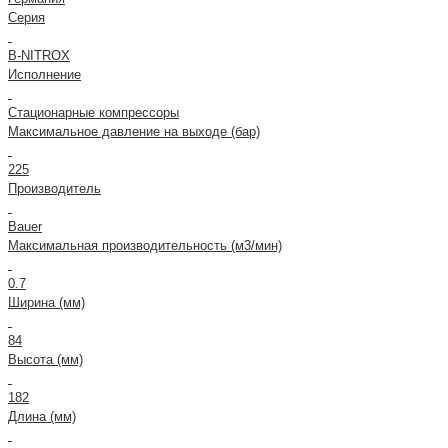
Серия
B-NITROX
Исполнение
Стационарные компрессоры
Максимальное давление на выходе (бар)
225
Производитель
Bauer
Максимальная производительность (м3/мин)
0.7
Ширина (мм)
84
Высота (мм)
182
Длина (мм)