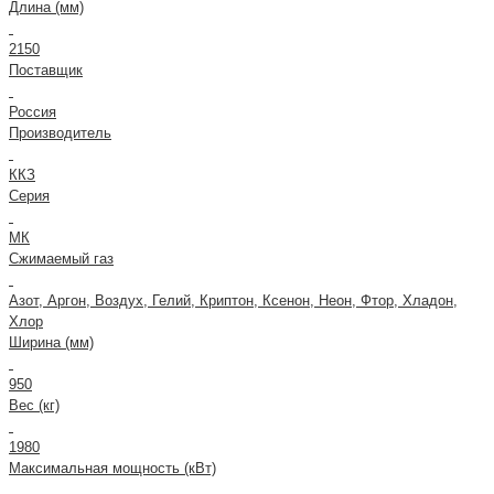
Длина (мм)
2150
Поставщик
Россия
Производитель
ККЗ
Серия
МК
Сжимаемый газ
Азот, Аргон, Воздух, Гелий, Криптон, Ксенон, Неон, Фтор, Хладон,
Хлор
Ширина (мм)
950
Вес (кг)
1980
Максимальная мощность (кВт)