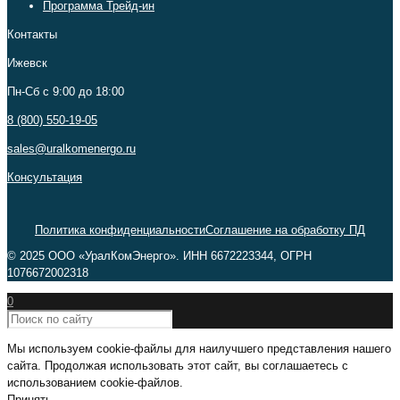
Программа Трейд-ин
Контакты
Ижевск
Пн-Сб c 9:00 до 18:00
8 (800) 550-19-05
sales@uralkomenergo.ru
Консультация
Политика конфиденциальности
Соглашение на обработку ПД
© 2025 ООО «УралКомЭнерго». ИНН 6672223344, ОГРН
1076672002318
0
Мы используем cookie-файлы для наилучшего представления нашего
сайта. Продолжая использовать этот сайт, вы соглашаетесь с
использованием cookie-файлов.
Принять