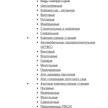
Виды компрессоров
Центробежные
Компрессор - детандер
Винтовые
Роторные
Мембранные
Строительные и дорожные
Спиральные
Компрессорные станции
Автомобильные газонаполнительные
(АГНКС)
Винтовые
Воздушные
Газовые
Модульные
Передвижные
Для заправки баллонов
Для утилизации попутного газа
Азотные компрессорные станции
Носимые
Мембранные
Модульные
Самоходные
Передвижные (ПКСА)