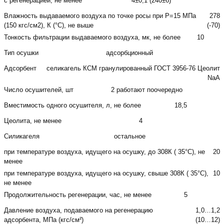
с регенерацией, не менее
4±0,1 (240±6)
Влажность выдаваемого воздуха по точке росы при Р=15 МПа
278
(150 кгс/см2), К (°С), не выше
(-70)
Тонкость фильтрации выдаваемого воздуха, мк, не более
10
Тип осушки
адсорбционный
Адсорбент
селикагель КСМ гранулированный ГОСТ 3956-76 Цеолит
NaA
Число осушителей, шт
2 работают поочередно
Вместимость одного осушителя, л, не более
18,5
Цеолита, не менее
4
Силикагеля
остальное
при температуре воздуха, идущего на осушку, до 308К ( 35°С), не
20
менее
при температуре воздуха, идущего на осушку, свыше 308К ( 35°С),
10
не менее
Продолжительность регенерации, час, не менее
5
Давление воздуха, подаваемого на регенерацию
1,0…1,2
адсорбента, МПа (кгс/см²)
(10…12)