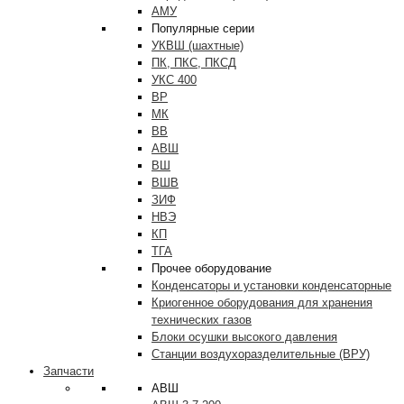
АМУ
Популярные серии
УКВШ (шахтные)
ПК, ПКС, ПКСД
УКС 400
ВР
МК
ВВ
АВШ
ВШ
ВШВ
ЗИФ
НВЭ
КП
ТГА
Прочее оборудование
Конденсаторы и установки конденсаторные
Криогенное оборудования для хранения
технических газов
Блоки осушки высокого давления
Станции воздухоразделительные (ВРУ)
Запчасти
АВШ