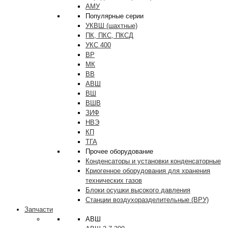
АМУ
Популярные серии
УКВШ (шахтные)
ПК, ПКС, ПКСД
УКС 400
ВР
МК
ВВ
АВШ
ВШ
ВШВ
ЗИФ
НВЭ
КП
ТГА
Прочее оборудование
Конденсаторы и установки конденсаторные
Криогенное оборудования для хранения
технических газов
Блоки осушки высокого давления
Станции воздухоразделительные (ВРУ)
Запчасти
АВШ