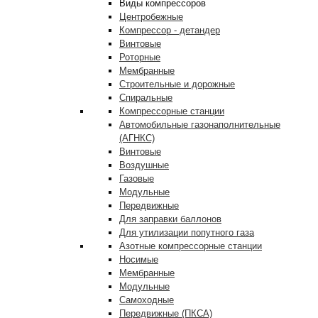
Виды компрессоров
Центробежные
Компрессор - детандер
Винтовые
Роторные
Мембранные
Строительные и дорожные
Спиральные
Компрессорные станции
Автомобильные газонаполнительные
(АГНКС)
Винтовые
Воздушные
Газовые
Модульные
Передвижные
Для заправки баллонов
Для утилизации попутного газа
Азотные компрессорные станции
Носимые
Мембранные
Модульные
Самоходные
Передвижные (ПКСА)