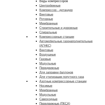
Виды компрессоров
Центробежные
Компрессор - детандер
Винтовые
Роторные
Мембранные
Строительные и дорожные
Спиральные
Компрессорные станции
Автомобильные газонаполнительные
(АГНКС)
Винтовые
Воздушные
Газовые
Модульные
Передвижные
Для заправки баллонов
Для утилизации попутного газа
Азотные компрессорные станции
Носимые
Мембранные
Модульные
Самоходные
Передвижные (ПКСА)