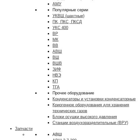
АМУ
Популярные серии
УКВШ (шахтные)
ПК, ПКС, ПКСД
УКС 400
ВР
МК
ВВ
АВШ
ВШ
ВШВ
ЗИФ
НВЭ
КП
ТГА
Прочее оборудование
Конденсаторы и установки конденсаторные
Криогенное оборудования для хранения
технических газов
Блоки осушки высокого давления
Станции воздухоразделительные (ВРУ)
Запчасти
АВШ