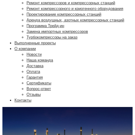
Ремонт компрессоров и компрессорных станций
Ремонт компрессорного и криогенного оборудования
Проектирование компрессорных станций
Аренда воздушных, азотных компрессорных станций
Программа Трейд-ин
Замена импортных компрессоров
Турбокомпрессоры на заказ
Выполненные проекты
О компании
Новости
Наша команда
Доставка
Оплата
Гарантия
Сертификаты
Вопрос-ответ
Отзывы
Контакты