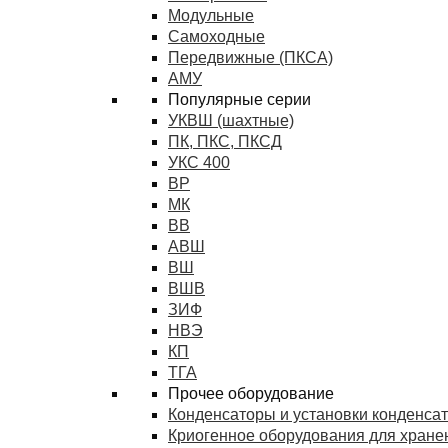
Модульные
Самоходные
Передвижные (ПКСА)
АМУ
Популярные серии
УКВШ (шахтные)
ПК, ПКС, ПКСД
УКС 400
ВР
МК
ВВ
АВШ
ВШ
ВШВ
ЗИФ
НВЭ
КП
ТГА
Прочее оборудование
Конденсаторы и установки конденса
Криогенное оборудования для хранен