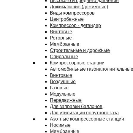
Высокого и среднего давления
Дожимающие (дожимные)
Виды компрессоров
Центробежные
Компрессор - детандер
Винтовые
Роторные
Мембранные
Строительные и дорожные
Спиральные
Компрессорные станции
Автомобильные газонаполнительные
Винтовые
Воздушные
Газовые
Модульные
Передвижные
Для заправки баллонов
Для утилизации попутного газа
Азотные компрессорные станции
Носимые
Мембранные