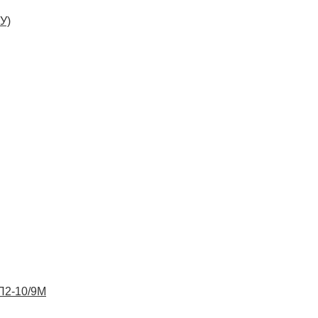
У)
ВП2-10/9М