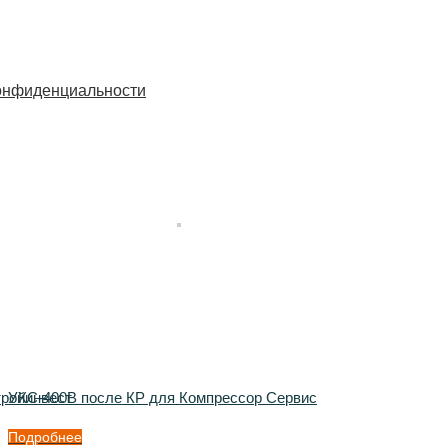
онфиденциальности
тройинвест
УКС-400В после КР для Компрессор Сервис
Подробнее