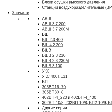
Блоки осушки высокого давления
Станции воздухоразделительные (ВР
Запчасти
АВШ
АВШ 3.7 200
АВШ 3.7 200М
ВШ
ВШ 2.3 400
ВШ 4.2 200
ВШВ
ВШВ 2.3 230
ВШВ 2.3 230М
ВШВ 3 100
УКС
УКС 400в 131
ВП
305ВП16_70
305ВП30_8
402ВП-4_220 и 402ВП-4_400
302ВП-10/8, 202ВП-10/8, ВП2-10/9, 
Другие серии