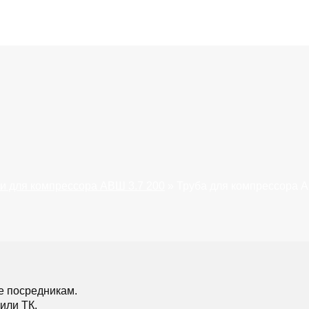
и для компрессора АВШ 3.7 200
»
Труба для компрессора А
е посредникам.
или ТК.