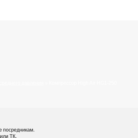
среднего давления
»
Компрессор High Air HG1-250
е посредникам.
или ТК.