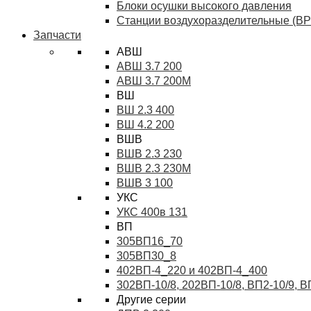
Блоки осушки высокого давления
Станции воздухоразделительные (ВР
Запчасти
АВШ
АВШ 3.7 200
АВШ 3.7 200М
ВШ
ВШ 2.3 400
ВШ 4.2 200
ВШВ
ВШВ 2.3 230
ВШВ 2.3 230М
ВШВ 3 100
УКС
УКС 400в 131
ВП
305ВП16_70
305ВП30_8
402ВП-4_220 и 402ВП-4_400
302ВП-10/8, 202ВП-10/8, ВП2-10/9, 
Другие серии