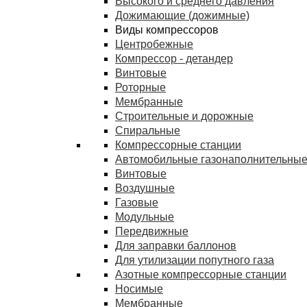
Высокого и среднего давления
Дожимающие (дожимные)
Виды компрессоров
Центробежные
Компрессор - детандер
Винтовые
Роторные
Мембранные
Строительные и дорожные
Спиральные
Компрессорные станции
Автомобильные газонаполнительные
Винтовые
Воздушные
Газовые
Модульные
Передвижные
Для заправки баллонов
Для утилизации попутного газа
Азотные компрессорные станции
Носимые
Мембранные