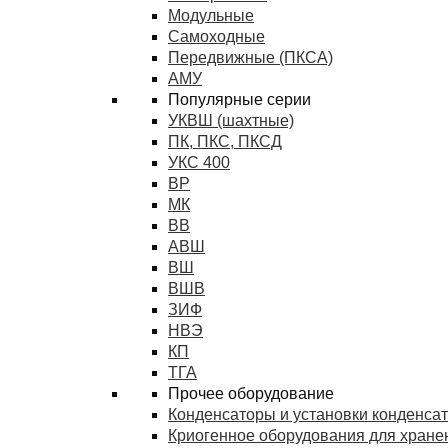
Модульные
Самоходные
Передвижные (ПКСА)
АМУ
Популярные серии
УКВШ (шахтные)
ПК, ПКС, ПКСД
УКС 400
ВР
МК
ВВ
АВШ
ВШ
ВШВ
ЗИФ
НВЭ
КП
ТГА
Прочее оборудование
Конденсаторы и установки конденса
Криогенное оборудования для хранен