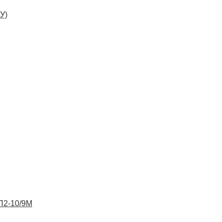
У)
ВП2-10/9М