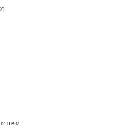
У)
ВП2-10/9М