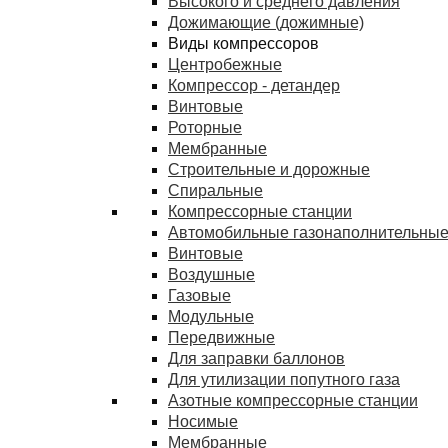
Высокого и среднего давления
Дожимающие (дожимные)
Виды компрессоров
Центробежные
Компрессор - детандер
Винтовые
Роторные
Мембранные
Строительные и дорожные
Спиральные
Компрессорные станции
Автомобильные газонаполнительные
Винтовые
Воздушные
Газовые
Модульные
Передвижные
Для заправки баллонов
Для утилизации попутного газа
Азотные компрессорные станции
Носимые
Мембранные