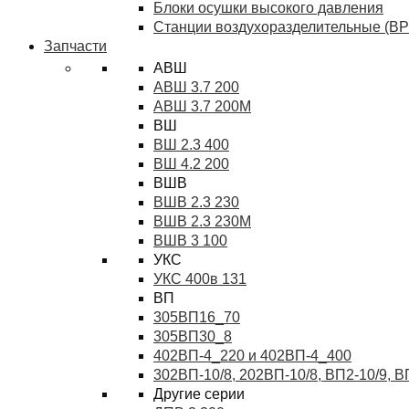
Блоки осушки высокого давления
Станции воздухоразделительные (ВР
Запчасти
АВШ
АВШ 3.7 200
АВШ 3.7 200М
ВШ
ВШ 2.3 400
ВШ 4.2 200
ВШВ
ВШВ 2.3 230
ВШВ 2.3 230М
ВШВ 3 100
УКС
УКС 400в 131
ВП
305ВП16_70
305ВП30_8
402ВП-4_220 и 402ВП-4_400
302ВП-10/8, 202ВП-10/8, ВП2-10/9, 
Другие серии