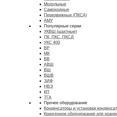
Модульные
Самоходные
Передвижные (ПКСА)
АМУ
Популярные серии
УКВШ (шахтные)
ПК, ПКС, ПКСД
УКС 400
ВР
МК
ВВ
АВШ
ВШ
ВШВ
ЗИФ
НВЭ
КП
ТГА
Прочее оборудование
Конденсаторы и установки конденса
Криогенное оборудования для хранен