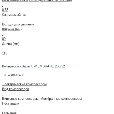
Максимальная производительность (м3/мин)
0.55
Сжимаемый газ
Воздух для дыхания
Ширина (мм)
89
Длина (мм)
115
Компрессор Bauer B-MEMBRANE 260/32
Тип двигателя
Электрические компрессоры
Вид компрессора
Винтовые компрессоры, Мембранные компрессоры
Поставщик
Германия