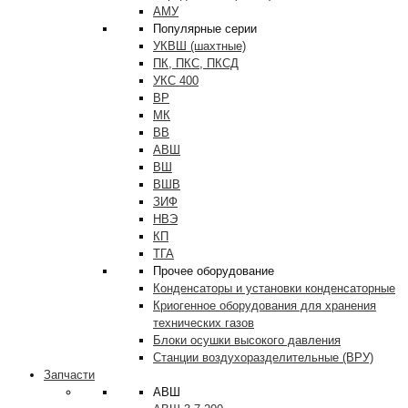
АМУ
Популярные серии
УКВШ (шахтные)
ПК, ПКС, ПКСД
УКС 400
ВР
МК
ВВ
АВШ
ВШ
ВШВ
ЗИФ
НВЭ
КП
ТГА
Прочее оборудование
Конденсаторы и установки конденсаторные
Криогенное оборудования для хранения
технических газов
Блоки осушки высокого давления
Станции воздухоразделительные (ВРУ)
Запчасти
АВШ