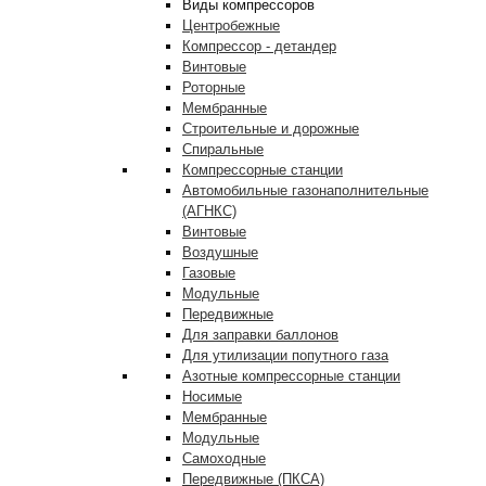
Виды компрессоров
Центробежные
Компрессор - детандер
Винтовые
Роторные
Мембранные
Строительные и дорожные
Спиральные
Компрессорные станции
Автомобильные газонаполнительные
(АГНКС)
Винтовые
Воздушные
Газовые
Модульные
Передвижные
Для заправки баллонов
Для утилизации попутного газа
Азотные компрессорные станции
Носимые
Мембранные
Модульные
Самоходные
Передвижные (ПКСА)