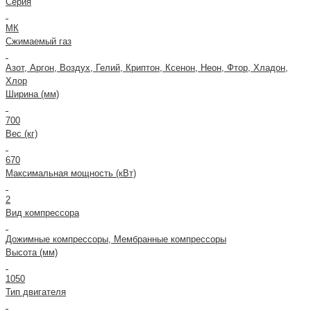
Серия
МК
Сжимаемый газ
Азот, Аргон, Воздух, Гелий, Криптон, Ксенон, Неон, Фтор, Хладон,
Хлор
Ширина (мм)
700
Вес (кг)
670
Максимальная мощность (кВт)
2
Вид компрессора
Дожимные компрессоры, Мембранные компрессоры
Высота (мм)
1050
Тип двигателя