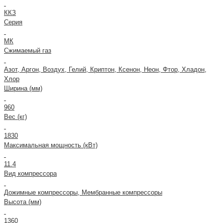
ККЗ
Серия
МК
Сжимаемый газ
Азот, Аргон, Воздух, Гелий, Криптон, Ксенон, Неон, Фтор, Хладон,
Хлор
Ширина (мм)
960
Вес (кг)
1830
Максимальная мощность (кВт)
11.4
Вид компрессора
Дожимные компрессоры, Мембранные компрессоры
Высота (мм)
1360