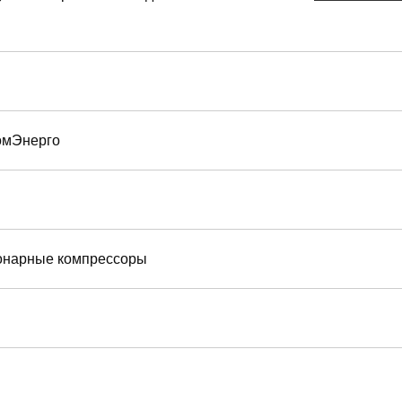
омЭнерго
онарные компрессоры
я