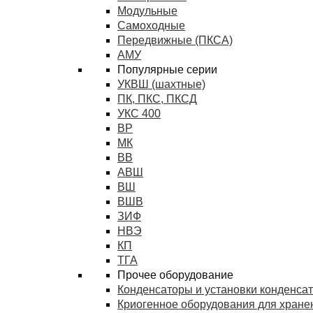
Модульные
Самоходные
Передвижные (ПКСА)
АМУ
Популярные серии
УКВШ (шахтные)
ПК, ПКС, ПКСД
УКС 400
ВР
МК
ВВ
АВШ
ВШ
ВШВ
ЗИФ
НВЭ
КП
ТГА
Прочее оборудование
Конденсаторы и установки конденса
Криогенное оборудования для хранен