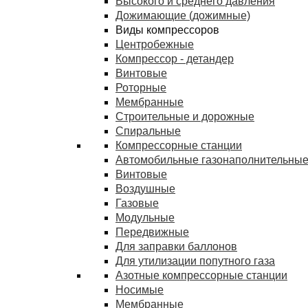
Высокого и среднего давления
Дожимающие (дожимные)
Виды компрессоров
Центробежные
Компрессор - детандер
Винтовые
Роторные
Мембранные
Строительные и дорожные
Спиральные
Компрессорные станции
Автомобильные газонаполнительные
Винтовые
Воздушные
Газовые
Модульные
Передвижные
Для заправки баллонов
Для утилизации попутного газа
Азотные компрессорные станции
Носимые
Мембранные