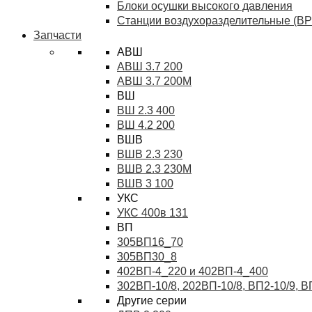
Блоки осушки высокого давления
Станции воздухоразделительные (ВР
Запчасти
АВШ
АВШ 3.7 200
АВШ 3.7 200М
ВШ
ВШ 2.3 400
ВШ 4.2 200
ВШВ
ВШВ 2.3 230
ВШВ 2.3 230М
ВШВ 3 100
УКС
УКС 400в 131
ВП
305ВП16_70
305ВП30_8
402ВП-4_220 и 402ВП-4_400
302ВП-10/8, 202ВП-10/8, ВП2-10/9, 
Другие серии