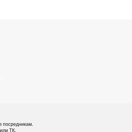
50
е посредникам.
или ТК.