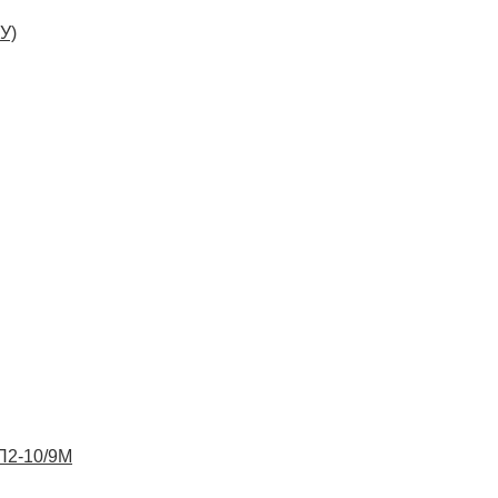
У)
ВП2-10/9М