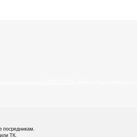
и для компрессора АВШ 3.7 200
»
Бобышка для компрессор
е посредникам.
или ТК.