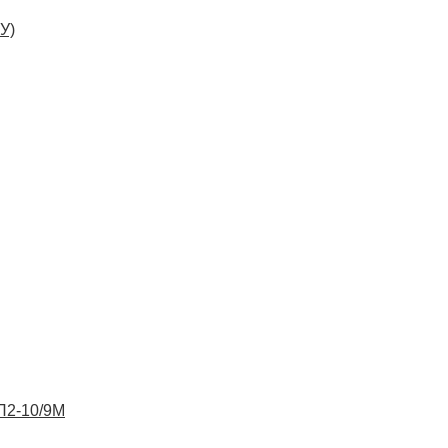
У)
ВП2-10/9М