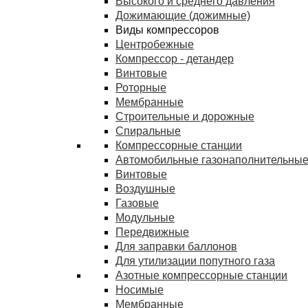
Высокого и среднего давления
Дожимающие (дожимные)
Виды компрессоров
Центробежные
Компрессор - детандер
Винтовые
Роторные
Мембранные
Строительные и дорожные
Спиральные
Компрессорные станции
Автомобильные газонаполнительные
Винтовые
Воздушные
Газовые
Модульные
Передвижные
Для заправки баллонов
Для утилизации попутного газа
Азотные компрессорные станции
Носимые
Мембранные