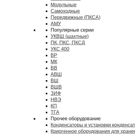
Модульные
Самоходные
Передвижные (ПКСА)
АМУ
Популярные серии
УКВШ (шахтные)
ПК, ПКС, ПКСД
УКС 400
ВР
МК
ВВ
АВШ
ВШ
ВШВ
ЗИФ
НВЭ
КП
ТГА
Прочее оборудование
Конденсаторы и установки конденса
Криогенное оборудования для хранен