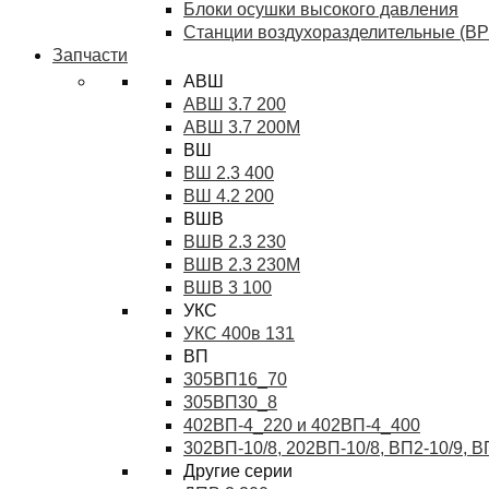
Блоки осушки высокого давления
Станции воздухоразделительные (ВР
Запчасти
АВШ
АВШ 3.7 200
АВШ 3.7 200М
ВШ
ВШ 2.3 400
ВШ 4.2 200
ВШВ
ВШВ 2.3 230
ВШВ 2.3 230М
ВШВ 3 100
УКС
УКС 400в 131
ВП
305ВП16_70
305ВП30_8
402ВП-4_220 и 402ВП-4_400
302ВП-10/8, 202ВП-10/8, ВП2-10/9, 
Другие серии