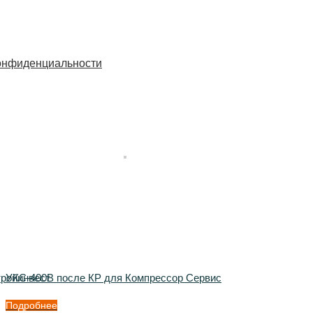
онфиденциальности
тройинвест
УКС-400В после КР для Компрессор Сервис
Подробнее